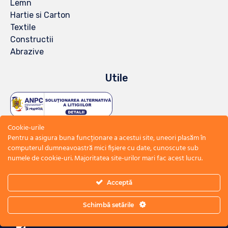
Lemn
Hartie si Carton
Textile
Constructii
Abrazive
Utile
Cookie-urile
Pentru a asigura buna funcționare a acestui site, uneori plasăm în
computerul dumneavoastră mici fișiere cu date, cunoscute sub
numele de cookie-uri. Majoritatea site-urilor mari fac acest lucru.
Acceptă
© 2023
Glue Chim
∙
Politica de confidentialitate
∙
Politica de utilizare
∙
∙
Schimbă setările
Cookies
Termeni si conditii
GDPR Dashboard