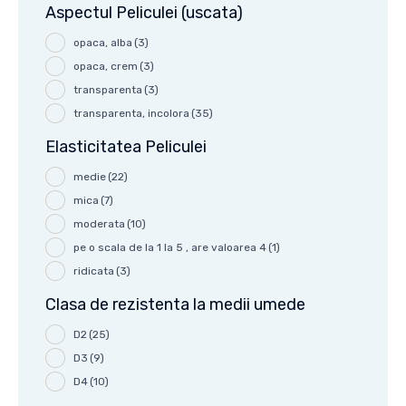
Aspectul Peliculei (uscata)
opaca, alba
(3)
opaca, crem
(3)
transparenta
(3)
transparenta, incolora
(35)
Elasticitatea Peliculei
medie
(22)
mica
(7)
moderata
(10)
pe o scala de la 1 la 5 , are valoarea 4
(1)
ridicata
(3)
Clasa de rezistenta la medii umede
D2
(25)
D3
(9)
D4
(10)