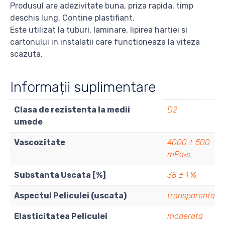
Produsul are adezivitate buna, priza rapida, timp
deschis lung. Contine plastifiant.
Este utilizat la tuburi, laminare, lipirea hartiei si
cartonului in instalatii care functioneaza la viteza
scazuta.
Informații suplimentare
Clasa de rezistenta la medii
D2
umede
Vascozitate
4000 ± 500
mPa·s
Substanta Uscata [%]
38 ± 1 %
Aspectul Peliculei (uscata)
transparenta
Elasticitatea Peliculei
moderata