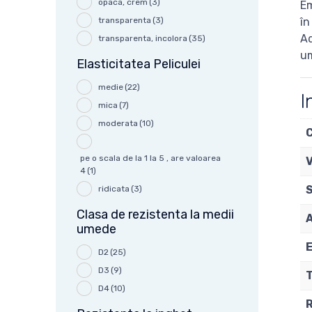
opaca, crem
(3)
Em
în
transparenta
(3)
Ad
transparenta, incolora
(35)
um
Elasticitatea Peliculei
medie
(22)
I
mica
(7)
moderata
(10)
C
pe o scala de la 1 la 5 , are valoarea
4
(1)
ridicata
(3)
Clasa de rezistenta la medii
A
umede
E
D2
(25)
D3
(9)
T
D4
(10)
R