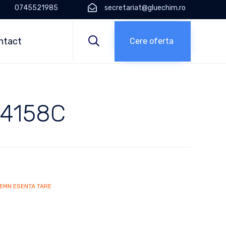
0745521985
secretariat@gluechim.ro
Skip
to

ntact
Cere oferta
content
 4158C
EMN ESENTA TARE