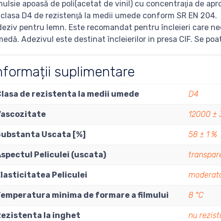
ulsie apoasă de poli(acetat de vinil) cu concentraţia de apr
 clasa D4 de rezistenţă la medii umede conform SR EN 204.
eziv pentru lemn. Este recomandat pentru încleieri care ne
edă. Adezivul este destinat încleierilor in presa CIF. Se po
nformații suplimentare
lasa de rezistenta la medii umede
D4
Vascozitate
12000 ±
Substanta Uscata [%]
58 ± 1 %
spectul Peliculei (uscata)
transpar
lasticitatea Peliculei
moderat
emperatura minima de formare a filmului
8 °C
ezistenta la inghet
nu rezist