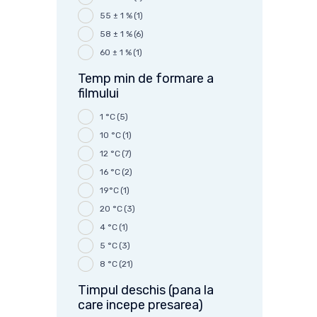
55 ± 1 %
(1)
58 ± 1 %
(6)
60 ± 1 %
(1)
Temp min de formare a
filmului
1 °C
(5)
10 °C
(1)
12 °C
(7)
16 °C
(2)
19°C
(1)
20 °C
(3)
4 °C
(1)
5 °C
(3)
8 °C
(21)
Timpul deschis (pana la
care incepe presarea)