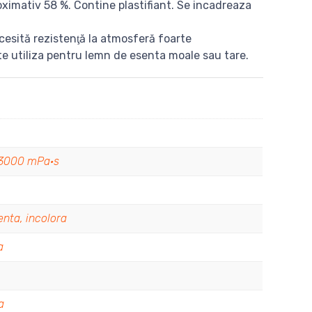
oximativ 58 %. Contine plastifiant. Se incadreaza
cesită rezistenţă la atmosferă foarte
ate utiliza pentru lemn de esenta moale sau tare.
 3000 mPa·s
enta, incolora
a
a