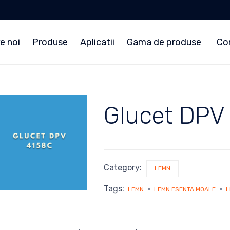
e noi
Produse
Aplicatii
Gama de produse
Co
Glucet DPV
Category:
LEMN
Tags:
LEMN
LEMN ESENTA MOALE
L